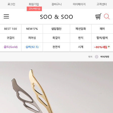
로그인
회원가입
장바구니
마이페이지
고객센터
20%쿠폰지급
BEST 100
NEW 5%
셀럽협찬
패션잡화
헤어
귀걸이
피어싱
목걸이
반지
팔찌/발찌
골드(Gold)
실버(92.5)
천연석
시계
~80%세일
헤어
비녀/빗핀