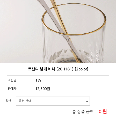
트랜디 날개 비녀 (20H181) [2color]
1%
적립금
12,500
원
판매가
옵션 :
0
원
총 상품 금액