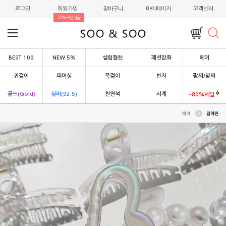
로그인
회원가입
장바구니
마이페이지
고객센터
20%쿠폰지급
BEST 100
NEW 5%
셀럽협찬
패션잡화
헤어
귀걸이
피어싱
목걸이
반지
팔찌/발찌
골드(Gold)
실버(92.5)
천연석
시계
~80%세일
헤어
집게핀