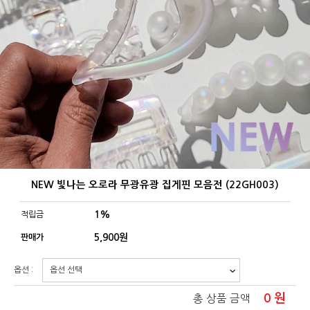
NEW 빛나는 오로라 무광유광 집게핀 모음전 (22GH003)
1%
적립금
5,900
원
판매가
옵션 :
0
원
총 상품 금액