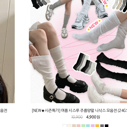
모음전
[NEW★시즌특가] 여름 시스루 주름양말 니삭스 모음전 (24GS
10,900
4,900원