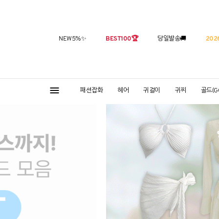
NEW5%
✨
BEST100
🏆
당일발송
🚚
2026
패션잡화
헤어
귀걸이
귀찌
골드(G