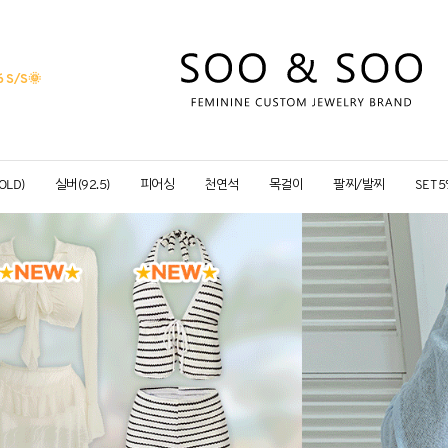
 S/S
🌞
OLD)
실버(92.5)
피어싱
천연석
목걸이
팔찌/발찌
SET 