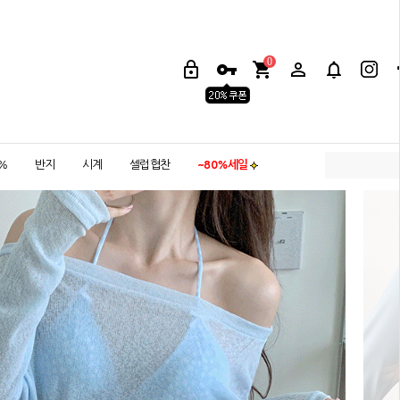
0
5%
반지
시계
셀럽협찬
~80%세일