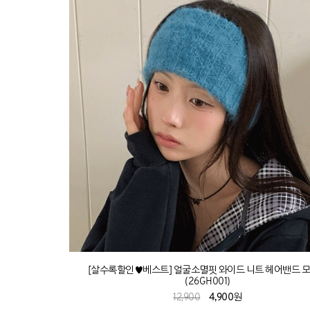
[살수록할인♥베스트] 얼굴소멸핏 와이드 니트 헤어밴드 
(26GH001)
12,900
4,900원