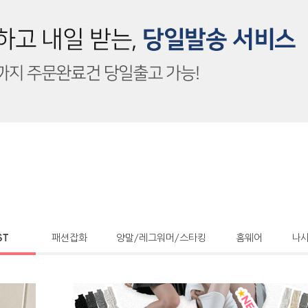
ST
패션잡화
양말/레그워머/스타킹
홈웨어
나