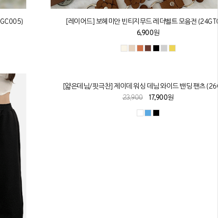
GC005)
[레이어드] 보헤미안 빈티지무드 레더벨트 모음전 (24GT0
6,900원