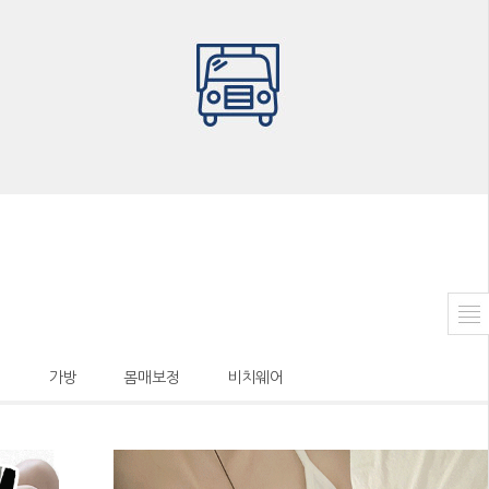
시
가방
몸매보정
비치웨어