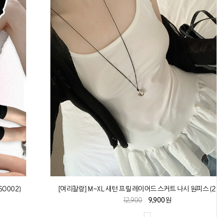
O002)
[여리찰랑] M~XL 새턴 프릴 레이어드 스커트 나시 원피스 (25
12,900
9,900원