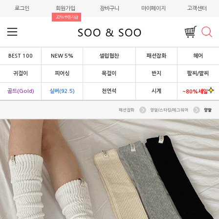
로그인
회원가입
장바구니
마이페이지
고객센터
20%쿠폰지급
BEST 100
NEW 5%
셀럽협찬
패션잡화
헤어
귀걸이
피어싱
목걸이
반지
팔찌/발찌
골드(Gold)
실버(92.5)
천연석
시계
~80%세일
패션잡화
양말/스타킹/레그워머
양말