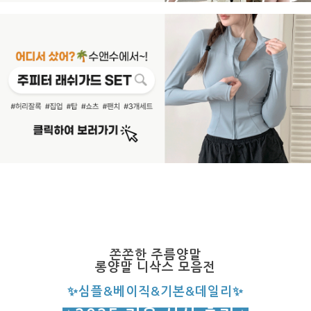
쫀쫀한 주름양말
롱양말 니삭스 모음전
✨
심플&베이직&기본&데일리
✨