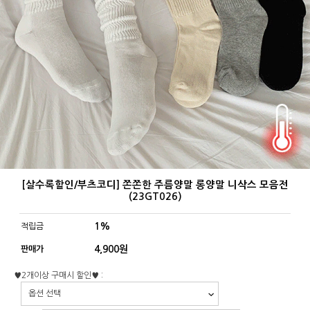
[살수록할인/부츠코디] 쫀쫀한 주름양말 롱양말 니삭스 모음전
(23GT026)
1%
적립금
4,900
원
판매가
♥2개이상 구매시 할인♥ :