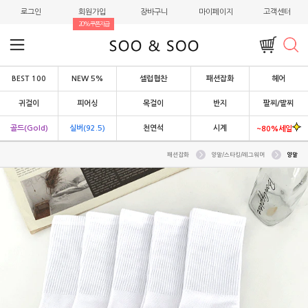
로그인
회원가입
장바구니
마이페이지
고객센터
20%쿠폰지급
BEST 100
NEW 5%
셀럽협찬
패션잡화
헤어
귀걸이
피어싱
목걸이
반지
팔찌/발찌
골드(Gold)
실버(92.5)
천연석
시계
~80%세일
패션잡화
양말/스타킹/레그워머
양말