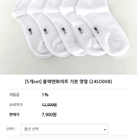
[5개set] 블랙앤화이트 기본 양말 (24SO008)
1%
적립금
소비자가
12,000원
7,900
원
판매가
선택1 :