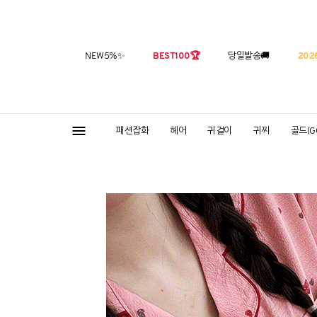
NEW5%
✨
BEST100
🏆
당일발송
🚚
2026
패션잡화
헤어
귀걸이
귀찌
골드(G