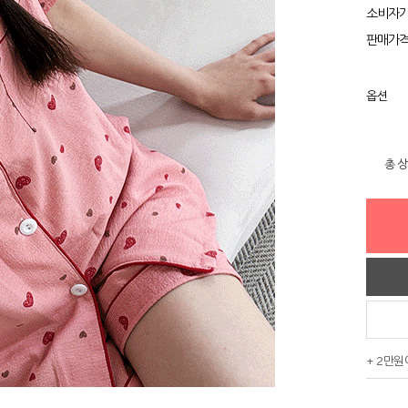
소비자
판매가
옵션
총 
+ 2만