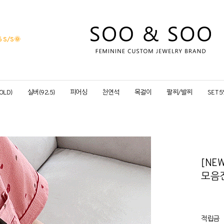
 S/S
🌞
OLD)
실버(92.5)
피어싱
천연석
목걸이
팔찌/발찌
SET 
[NE
모음전
적립금