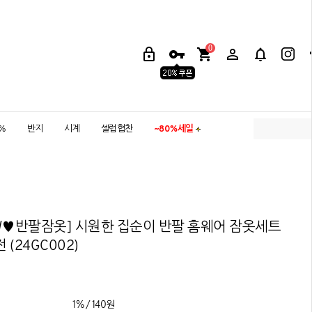
0
5%
반지
시계
셀럽협찬
~80%세일
W♥반팔잠옷] 시원한 집순이 반팔 홈웨어 잠옷세트
 (24GC002)
1% / 140원