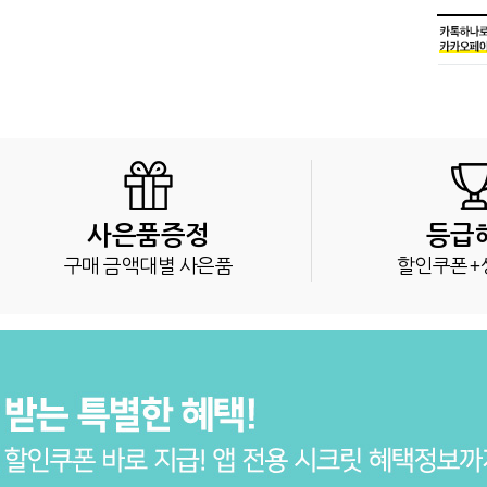
사은품증정
등급
구매 금액대별 사은품
할인쿠폰+