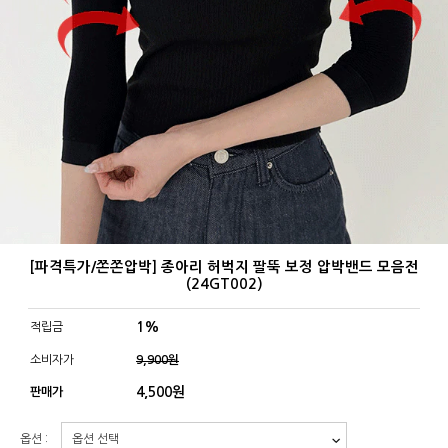
[파격특가/쫀쫀압박] 종아리 허벅지 팔뚝 보정 압박밴드 모음전
(24GT002)
1%
적립금
소비자가
9,900원
4,500
원
판매가
옵션 :