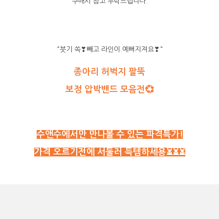
구매시 참고 부탁드립니다.
"붓기 쏙
❣
빼고 라인이 예뻐지져요❣"
종아리 허벅지 팔뚝
보정 압박밴드 모음전💞
수앤수에서만 만나볼 수 있는 파격특가!
가격 오르기전에 서둘러 득템하세용⏳⏳⏳