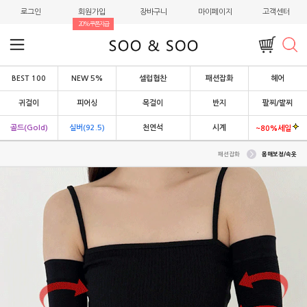
로그인
회원가입
장바구니
마이페이지
고객센터
20%쿠폰지급
BEST 100
NEW 5%
셀럽협찬
패션잡화
헤어
귀걸이
피어싱
목걸이
반지
팔찌/발찌
골드(Gold)
실버(92.5)
천연석
시계
~80%세일
패션잡화
몸매보정/속옷