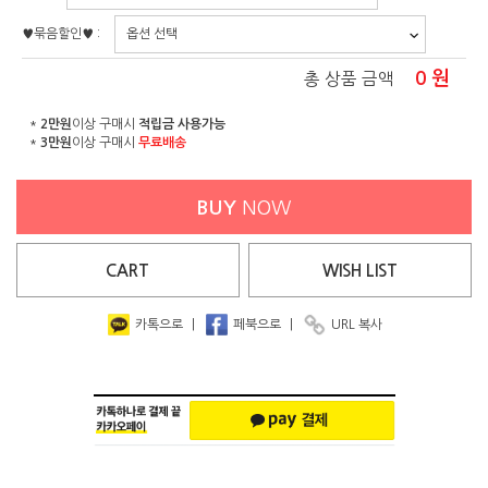
♥묶음할인♥ :
0
원
총 상품 금액
*
2만원
이상 구매시
적립금 사용가능
*
3만원
이상 구매시
무료배송
BUY
NOW
CART
WISH
LIST
카톡으로
|
페북으로
|
URL 복사