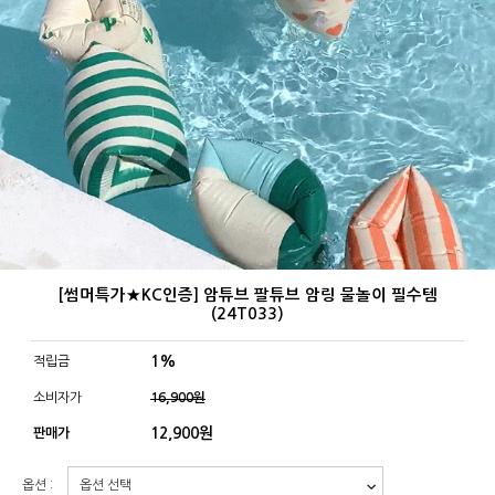
[썸머특가★KC인증] 암튜브 팔튜브 암링 물놀이 필수템
(24T033)
1%
적립금
소비자가
16,900원
12,900
원
판매가
옵션 :