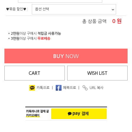
♥묶음 할인♥ :
0
원
총 상품 금액
*
2만원
이상 구매시
적립금 사용가능
*
3만원
이상 구매시
무료배송
BUY
NOW
CART
WISH
LIST
카톡으로
|
페북으로
|
URL 복사