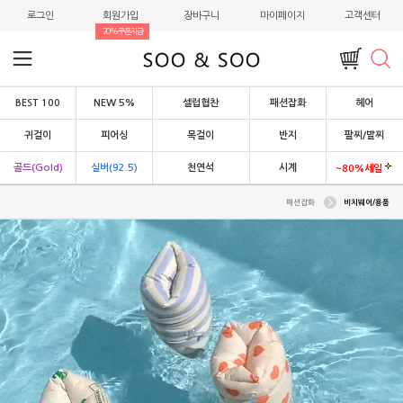
로그인
회원가입
장바구니
마이페이지
고객센터
20%쿠폰지급
BEST 100
NEW 5%
셀럽협찬
패션잡화
헤어
귀걸이
피어싱
목걸이
반지
팔찌/발찌
골드(Gold)
실버(92.5)
천연석
시계
~80%세일
패션잡화
비치웨어/용품