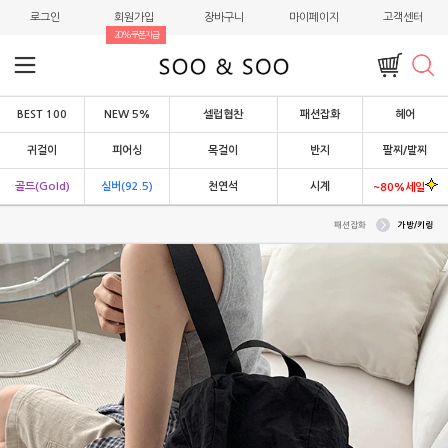
로그인
회원가입
장바구니
마이페이지
고객센터
20%쿠폰지급
BEST 100
NEW 5%
셀럽협찬
패션잡화
헤어
귀걸이
피어싱
목걸이
반지
팔찌/발찌
골드(Gold)
실버(92.5)
천연석
시계
~80%세일
패션잡화
가방/키링