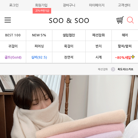
로그인
회원가입
장바구니
마이페이지
고객센터
20%쿠폰지급
BEST 100
NEW 5%
셀럽협찬
패션잡화
헤어
귀걸이
피어싱
목걸이
반지
팔찌/발찌
골드(Gold)
실버(92.5)
천연석
시계
~80%세일
패션잡화
목도리/스카프