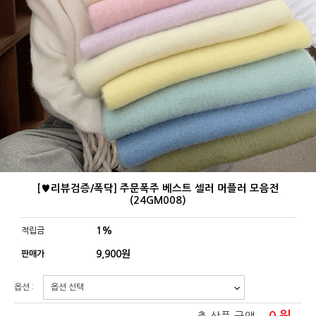
[♥리뷰검증/폭닥] 주문폭주 베스트 셀러 머플러 모음전
(24GM008)
1%
적립금
9,900
원
판매가
옵션 :