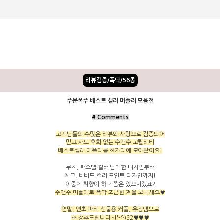
리뷰검증/폭닥/56종
주문폭주 베스트 셀러 머플러 모음전
# Comments
고객님들의 수많은 리뷰와 사랑으로 검증되어
믿고 사도 후회 없는 수앤수 고퀄리티
베스트셀러 머플러를 한자리에 모아봤어요!
무지, 파스텔 컬러 담백한 디자인부터
체크, 비비드 컬러 포인트 디자인까지!
이중에 취향이 하나 쯤은 있으시겠죠?
수앤수 머플러로 폭닥 포근한 겨울 보내세요♥
연말, 연초 파티 선물용 커플, 우정템으로
초 강추드립니다~!'-^)S2♥♥♥