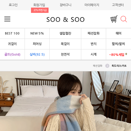
로그인
회원가입
장바구니
마이페이지
고객센터
20%쿠폰지급
BEST 100
NEW 5%
셀럽협찬
패션잡화
헤어
귀걸이
피어싱
목걸이
반지
팔찌/발찌
골드(Gold)
실버(92.5)
천연석
시계
~80%세일
패션잡화
목도리/스카프