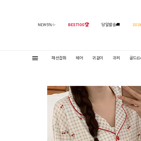
NEW5%
✨
BEST100
🏆
당일발송
🚚
2026
패션잡화
헤어
귀걸이
귀찌
골드(G