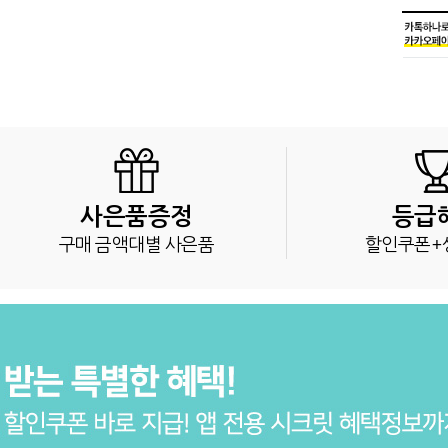
사은품증정
등급
구매 금액대별 사은품
할인쿠폰+