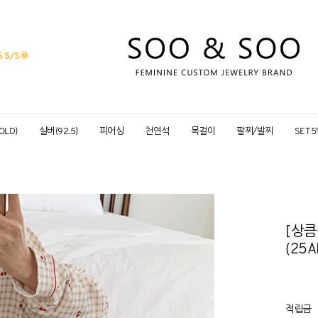
 S/S
🌞
OLD)
실버(92.5)
피어싱
천연석
목걸이
팔찌/발찌
SET 
[상큼
(25A
적립금