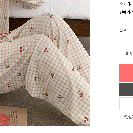
소비자
판매가
옵션
총 
+ 2만