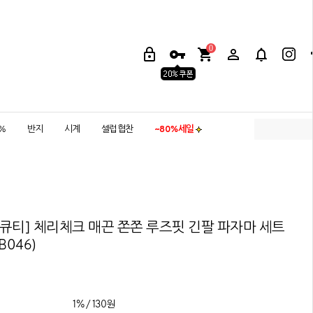
0
5%
반지
시계
셀럽협찬
~80%세일
큐티] 체리체크 매끈 쫀쫀 루즈핏 긴팔 파자마 세트
B046)
1% / 130원