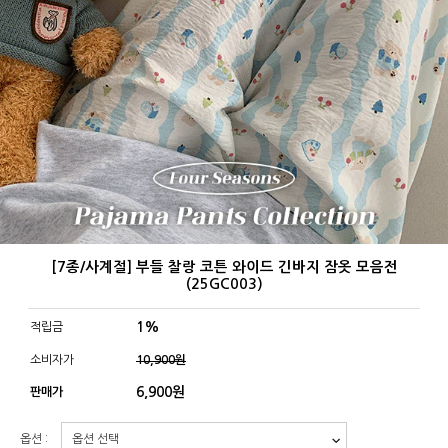
[7종/사계절] 부들 찰랑 코튼 와이드 긴바지 잠옷 모음전
(25GC003)
1%
적립금
소비자가
10,900원
6,900
원
판매가
옵션 :