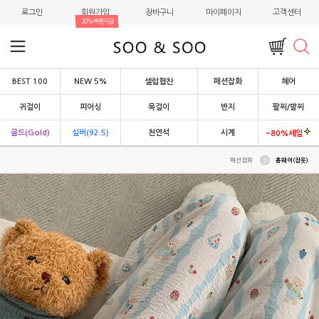
로그인
회원가입
장바구니
마이페이지
고객센터
20%쿠폰지급
BEST 100
NEW 5%
셀럽협찬
패션잡화
헤어
귀걸이
피어싱
목걸이
반지
팔찌/발찌
골드(Gold)
실버(92.5)
천연석
시계
~80%세일
패션잡화
홈웨어(잠옷)