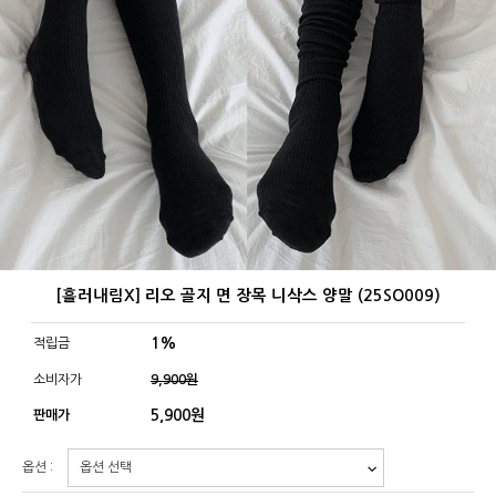
[흘러내림X] 리오 골지 면 장목 니삭스 양말 (25SO009)
1%
적립금
소비자가
9,900원
5,900
원
판매가
옵션 :