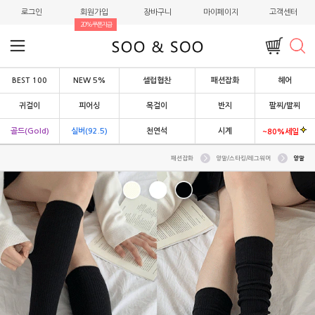
로그인
회원가입
장바구니
마이페이지
고객센터
20%쿠폰지급
BEST 100
NEW 5%
셀럽협찬
패션잡화
헤어
귀걸이
피어싱
목걸이
반지
팔찌/발찌
골드(Gold)
실버(92.5)
천연석
시계
~80%세일
패션잡화
양말/스타킹/레그워머
양말