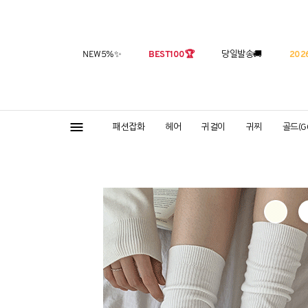
NEW5%
✨
BEST100
🏆
당일발송
🚚
2026
패션잡화
헤어
귀걸이
귀찌
골드(G