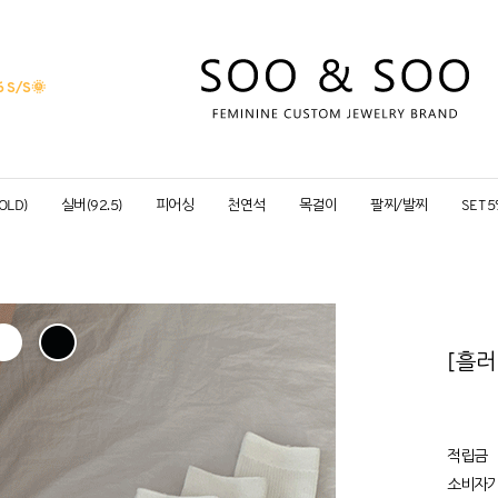
 S/S
🌞
OLD)
실버(92.5)
피어싱
천연석
목걸이
팔찌/발찌
SET 
[흘러
적립금
소비자