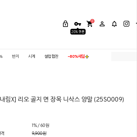
0
5%
반지
시계
셀럽협찬
~80%세일
내림X] 리오 골지 면 장목 니삭스 양말 (25SO009)
1% / 60원
가격
9,900원