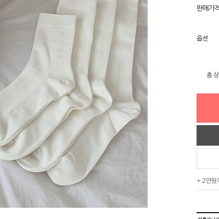
판매가
옵션
총 
+ 2만