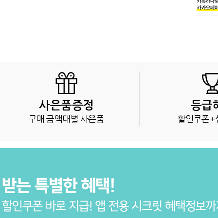
사은품증정
등급
구매 금액대별 사은품
할인쿠폰+