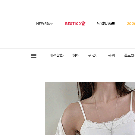
NEW5%
✨
BEST100
🏆
당일발송
🚚
2026
패션잡화
헤어
귀걸이
귀찌
골드(G