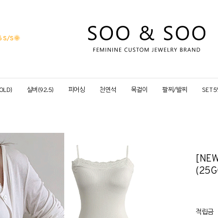
 S/S
🌞
OLD)
실버(92.5)
피어싱
천연석
목걸이
팔찌/발찌
SET 
[NE
(25G
적립금