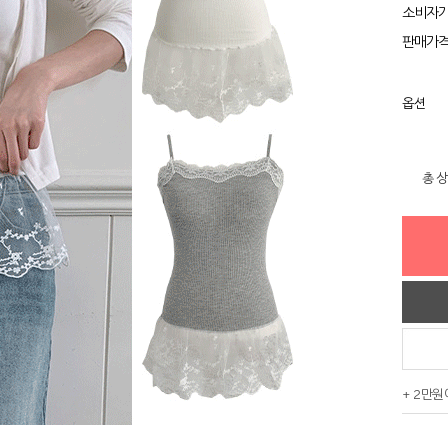
소비자
판매가
옵션
총 
+ 2만