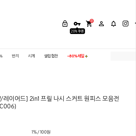
0
5%
반지
시계
셀럽협찬
~80%세일
W/레이어드] 2in1 프릴 나시 스커트 원피스 모음전
C006)
1% / 100원