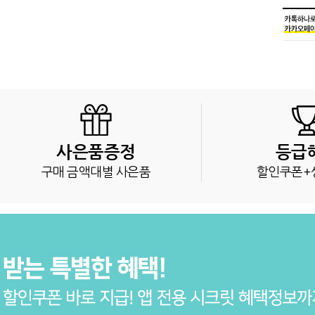
사은품증정
등급
구매 금액대별 사은품
할인쿠폰+