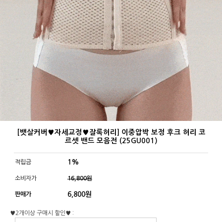
[뱃살커버♥자세교정♥잘록허리] 이중압박 보정 후크 허리 코
르셋 밴드 모음전 (25GU001)
1%
적립금
소비자가
16,800원
6,800
원
판매가
♥2개이상 구매시 할인♥ :