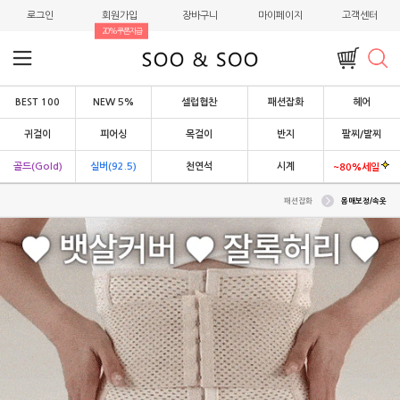
로그인
회원가입
장바구니
마이페이지
고객센터
20%쿠폰지급
BEST 100
NEW 5%
셀럽협찬
패션잡화
헤어
귀걸이
피어싱
목걸이
반지
팔찌/발찌
골드(Gold)
실버(92.5)
천연석
시계
~80%세일
패션잡화
몸매보정/속옷