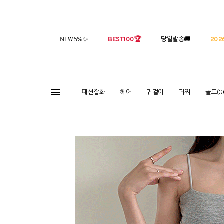
NEW5%
✨
BEST100
🏆
당일발송
🚚
2026
패션잡화
헤어
귀걸이
귀찌
골드(G