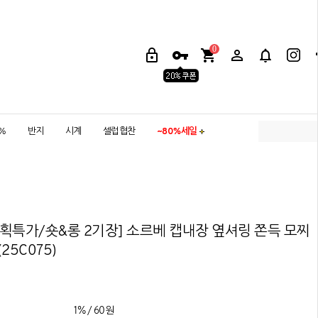
0
5%
반지
시계
셀럽협찬
~80%세일
획특가/숏&롱 2기장] 소르베 캡내장 옆셔링 쫀득 모찌
25C075)
1% / 60원