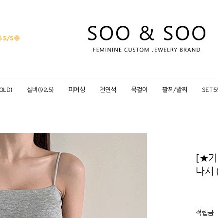
 S/S
🌞
OLD)
실버(92.5)
피어싱
천연석
목걸이
팔찌/발찌
SET 
[★기
나시 (
적립금