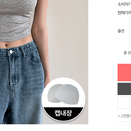
소비자
판매가
옵션
총 
+ 2만