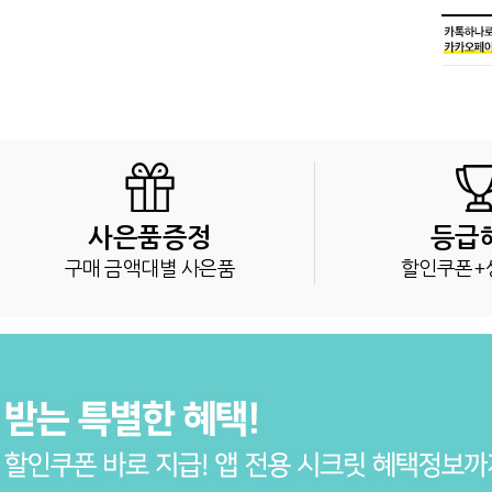
사은품증정
등급
구매 금액대별 사은품
할인쿠폰+