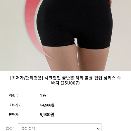
[최저가/팬티겸용] 시크릿핏 골반뽕 허리 볼륨 힙업 심리스 속
바지 (25U007)
1%
적립금
소비자가
14,900원
9,900
원
판매가
옵션 :