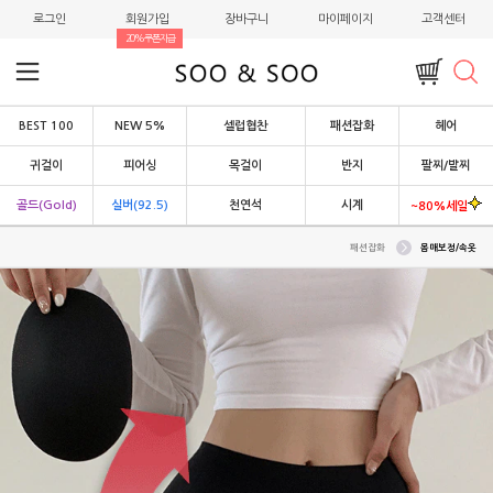
로그인
회원가입
장바구니
마이페이지
고객센터
20%쿠폰지급
BEST 100
NEW 5%
셀럽협찬
패션잡화
헤어
귀걸이
피어싱
목걸이
반지
팔찌/발찌
골드(Gold)
실버(92.5)
천연석
시계
~80%세일
패션잡화
몸매보정/속옷