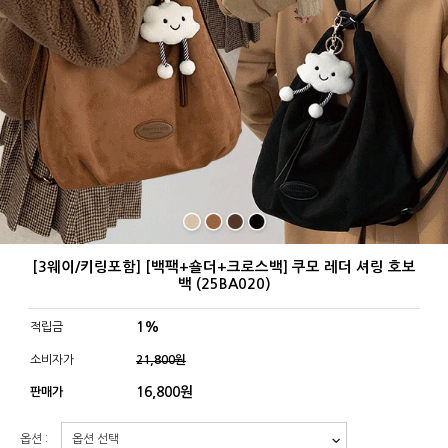
[3웨이/키링포함] [백팩+숄더+크로스백] 쿠모 레더 셔링 호보
백 (25BA020)
1%
적립금
소비자가
21,800원
16,800
원
판매가
옵션 :