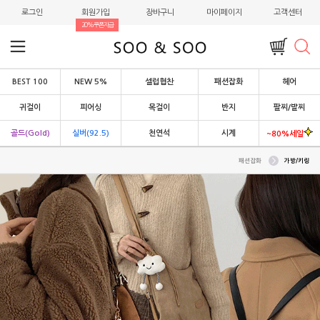
로그인
회원가입
장바구니
마이페이지
고객센터
20%쿠폰지급
BEST 100
NEW 5%
셀럽협찬
패션잡화
헤어
귀걸이
피어싱
목걸이
반지
팔찌/발찌
골드(Gold)
실버(92.5)
천연석
시계
~80%세일
패션잡화
가방/키링