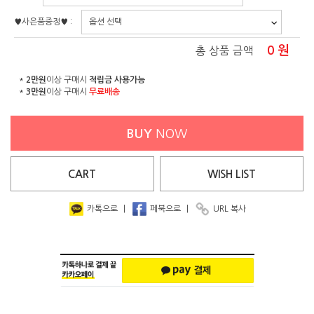
♥사은품증정♥ :
0
원
총 상품 금액
*
2만원
이상 구매시
적립금 사용가능
*
3만원
이상 구매시
무료배송
BUY
NOW
CART
WISH
LIST
카톡으로
|
페북으로
|
URL 복사