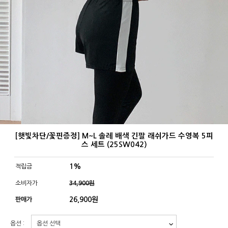
[햇빛차단/꽃핀증정] M~L 솔레 배색 긴팔 래쉬가드 수영복 5피
스 세트 (25SW042)
1%
적립금
소비자가
34,900원
26,900
원
판매가
옵션 :