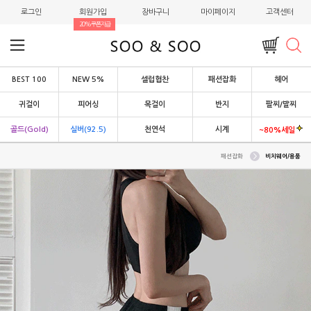
로그인
회원가입
장바구니
마이페이지
고객센터
20%쿠폰지급
BEST 100
NEW 5%
셀럽협찬
패션잡화
헤어
귀걸이
피어싱
목걸이
반지
팔찌/발찌
골드(Gold)
실버(92.5)
천연석
시계
~80%세일
패션잡화
비치웨어/용품