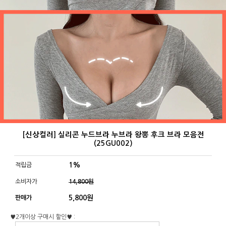
[신상컬러] 실리콘 누드브라 누브라 왕뽕 후크 브라 모음전
(25GU002)
1%
적립금
소비자가
14,800원
5,800
원
판매가
♥2개이상 구매시 할인♥ :