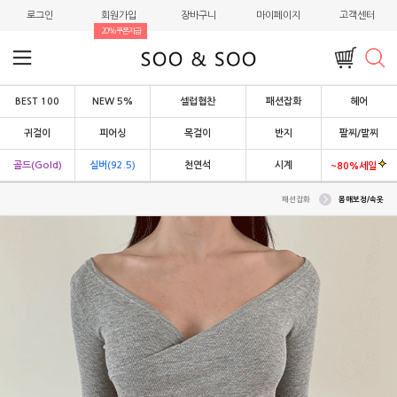
로그인
회원가입
장바구니
마이페이지
고객센터
20%쿠폰지급
BEST 100
NEW 5%
셀럽협찬
패션잡화
헤어
귀걸이
피어싱
목걸이
반지
팔찌/발찌
골드(Gold)
실버(92.5)
천연석
시계
~80%세일
패션잡화
몸매보정/속옷