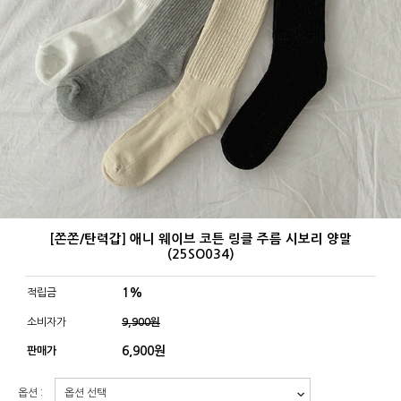
[쫀쫀/탄력갑] 애니 웨이브 코튼 링클 주름 시보리 양말
(25SO034)
1%
적립금
소비자가
9,900원
6,900
원
판매가
옵션 :