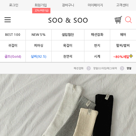
로그인
회원가입
장바구니
마이페이지
고객센터
20%쿠폰지급
BEST 100
NEW 5%
셀럽협찬
패션잡화
헤어
귀걸이
피어싱
목걸이
반지
팔찌/발찌
골드(Gold)
실버(92.5)
천연석
시계
~80%세일
패션잡화
양말/스타킹/레그워머
양말