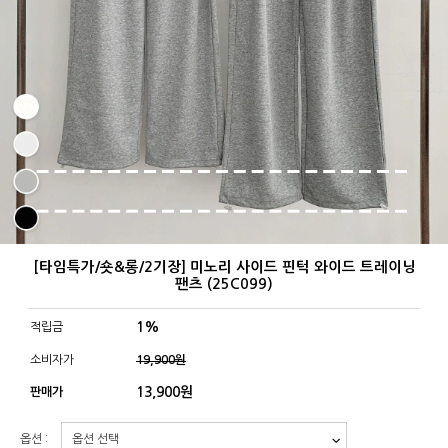
[타임특가/숏&롱/2기장] 미노리 사이드 핀턱 와이드 트레이닝
팬츠 (25C099)
1%
적립금
소비자가
19,900원
13,900
원
판매가
옵션 :