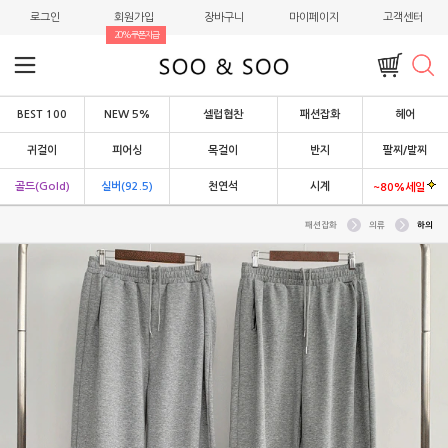
로그인
회원가입
장바구니
마이페이지
고객센터
20%쿠폰지급
BEST 100
NEW 5%
셀럽협찬
패션잡화
헤어
귀걸이
피어싱
목걸이
반지
팔찌/발찌
골드(Gold)
실버(92.5)
천연석
시계
~80%세일
패션잡화
의류
하의