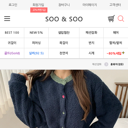
로그인
회원가입
장바구니
마이페이지
고객센터
20%쿠폰지급
BEST 100
NEW 5%
셀럽협찬
패션잡화
헤어
귀걸이
피어싱
목걸이
반지
팔찌/발찌
골드(Gold)
실버(92.5)
천연석
시계
~80%세일
패션잡화
홈웨어(잠옷)