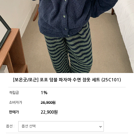
[보온굿/포근] 포포 덤블 파자마 수면 잠옷 세트 (25C101)
1%
적립금
소비자가
26,900원
22,900
원
판매가
옵션 :