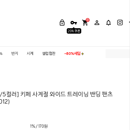
0
5%
반지
시계
셀럽협찬
~80%세일
/5컬러] 키페 사계절 와이드 트레이닝 밴딩 팬츠
012)
1% / 170원