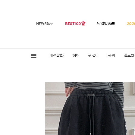
NEW5%
✨
BEST100
🏆
당일발송
🚚
2026
패션잡화
헤어
귀걸이
귀찌
골드(G