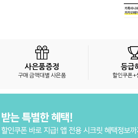
사은품증정
등급
구매 금액대별 사은품
할인쿠폰+