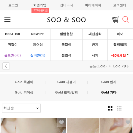
로그인
회원가입
장바구니
마이페이지
고객센터
20%쿠폰지급
BEST 100
NEW 5%
셀럽협찬
패션잡화
헤어
귀걸이
피어싱
목걸이
반지
팔찌/발찌
골드(Gold)
실버(92.5)
천연석
시계
~80%세일
골드(Gold)
Gold 기타
Gold 목걸이
|
Gold 귀걸이
|
Gold 반지
Gold 피어싱
|
Gold 팔찌/발찌
|
Gold 기타