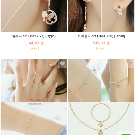
헬레나 set (16SG174) [2type]
프리실라 set (16SG150) [1color]
1,104,300원
539,100원