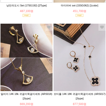
낭만의도시 Set (17SG192) [2Type]
마이러버 set (15SG062) [1color]
487,100원
451,700원
알리아 14K 18k 귀걸이목걸이세트 (ARS018)
모티플 14K 18K 귀걸이목걸이세트 (ARS017)
[2type]
[2type]
669,200원
877,500원