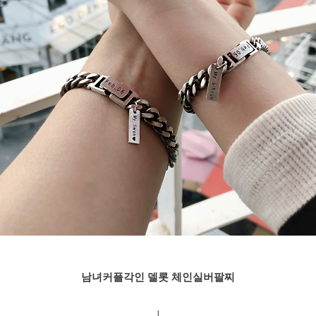
남녀커플각인 델롯 체인실버팔찌
l