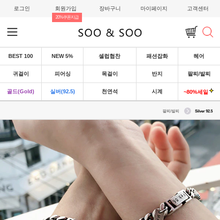
로그인
회원가입
장바구니
마이페이지
고객센터
20%쿠폰지급
BEST 100
NEW 5%
셀럽협찬
패션잡화
헤어
귀걸이
피어싱
목걸이
반지
팔찌/발찌
골드(Gold)
실버(92.5)
천연석
시계
~80%세일
팔찌/발찌
Silver 92.5