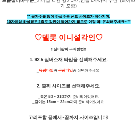
드롭실버바부분_
이니셜 각인 영어9자 ,한글 6자까지 추천! (띄어쓰
기 포함)
** 글자수를 많이 하실수록 폰트 사이즈가 작아지며,
10자이상 하실경우 2줄로 각인이 들어가게 되므로
이점 꼭! 유의해주세요~ **
♡델롯 이니셜각인♡
!!실버팔찌 구매방법!!
1. 92.5 실버소재 타입을 선택해주세요.
_
유광타입
과
무광타입
중 선택해주세요.
2. 팔찌 사이즈를 선택해주세요.
_폭은 5D ~ 21D까지
준비되어있어요.
_길이는 15cm ~ 22cm까지
준비되어있어요.
고리포함 끝에서~끝까지 사이즈입니다!