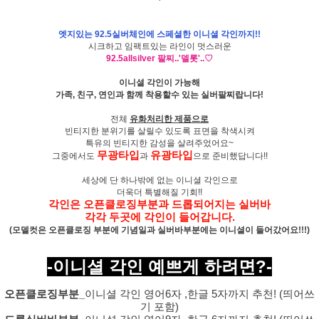
엣지있는 92.5실버체인에 스페셜한 이니셜 각인까지!!
시크하고 임팩트있는 라인이 멋스러운
92.5allsilver 팔찌..'델롯'..♡
이니셜 각인이 가능해
가족, 친구, 연인과 함께 착용할수 있는 실버팔찌랍니다!
전체
유화처리한 제품으로
빈티지한 분위기를 살릴수 있도록 표면을 착색시켜
특유의 빈티지한 감성을 살려주었어요~
무광타입
유광타입
그중에서도
과
으로 준비했답니다!!
세상에 단 하나밖에 없는 이니셜 각인으로
더욱더 특별해질 기회!!
각인은 오픈클로징부분과 드롭되어지는 실버바
각각 두곳에 각인이 들어갑니다.
(모델컷은 오픈클로징 부분에 기념일과 실버바부분에는 이니셜이 들어갔어요!!!)
-이니셜 각인 예쁘게 하려면?-
오픈클로징부분_
이니셜 각인 영어6자 ,한글 5자까지 추천! (띄어쓰
기 포함)