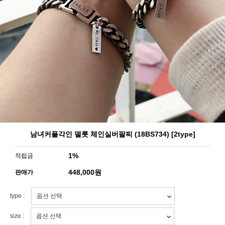
남녀커플각인 델롯 체인실버팔찌 (18BS734) [2type]
1%
적립금
448,000
원
판매가
type :
size :