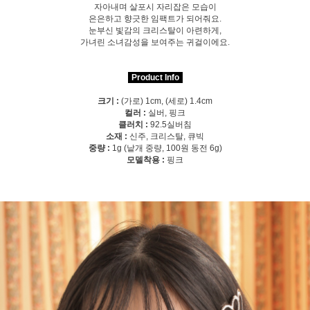
자아내며 살포시 자리잡은 모습이
은은하고 향긋한 임팩트가 되어줘요.
눈부신 빛감의 크리스탈이 아련하게,
가녀린 소녀감성을 보여주는 귀걸이에요.
Product Info
크기 :
(가로) 1cm, (세로) 1.4cm
컬러 :
실버, 핑크
클러치 :
92.5실버침
소재 :
신주, 크리스탈, 큐빅
중량 :
1g (낱개 중량, 100원 동전 6g)
모델착용 :
핑크