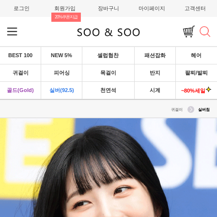
로그인
회원가입
장바구니
마이페이지
고객센터
20%쿠폰지급
BEST 100
NEW 5%
셀럽협찬
패션잡화
헤어
귀걸이
피어싱
목걸이
반지
팔찌/발찌
골드(Gold)
실버(92.5)
천연석
시계
~80%세일
귀걸이
실버침