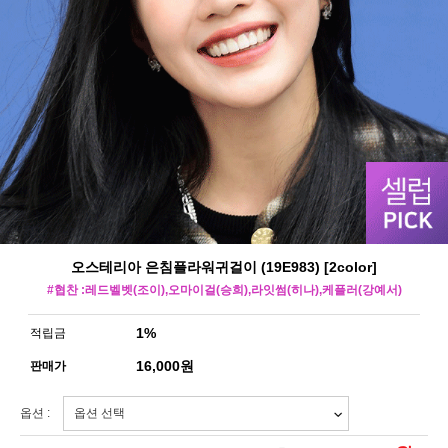
오스테리아 은침플라워귀걸이 (19E983) [2color]
#협찬 :레드벨벳(조이),오마이걸(승희),라잇썸(히나),케플러(강예서)
1%
적립금
16,000
원
판매가
옵션 :