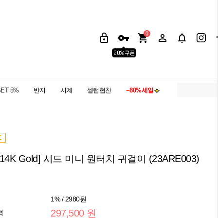
0
SET 5%
반지
시계
셀럽협찬
~80%세일
K 14K Gold] 시드 미니 원터치 귀걸이 (23ARE003)
1% / 2980원
297,500 원
격