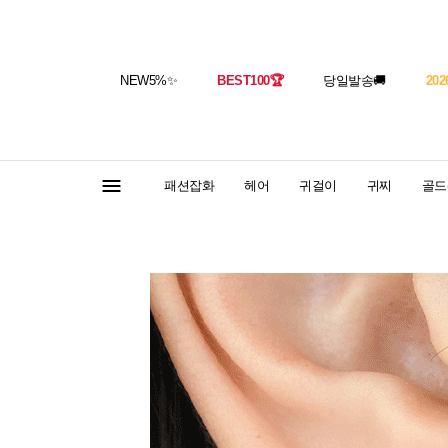
NEW5%
✨
BEST100
🏆
당일발송
🚚
202
패션잡화
헤어
귀걸이
귀찌
골드(