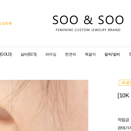
6 S/S
🌞
GOLD)
실버(92.5)
피어싱
천연석
목걸이
팔찌/발찌
[10
적립금
판매가