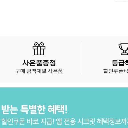
사은품증정
등급
구매 금액대별 사은품
할인쿠폰+