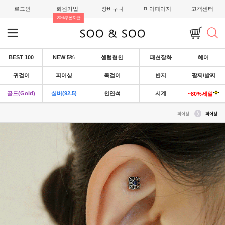
로그인
회원가입
장바구니
마이페이지
고객센터
20%쿠폰지급
BEST 100
NEW 5%
셀럽협찬
패션잡화
헤어
귀걸이
피어싱
목걸이
반지
팔찌/발찌
골드(Gold)
실버(92.5)
천연석
시계
~80%세일
피어싱
피어싱