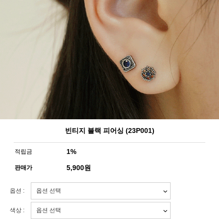
빈티지 블랙 피어싱 (23P001)
1%
적립금
5,900
원
판매가
옵션 :
색상 :