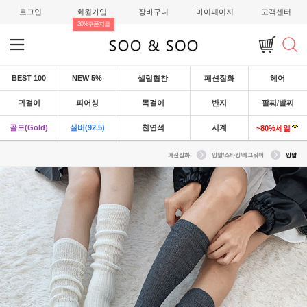
로그인
회원가입
장바구니
마이페이지
고객센터
20%쿠폰지급
BEST 100
NEW 5%
셀럽협찬
패션잡화
헤어
귀걸이
피어싱
목걸이
반지
팔찌/발찌
골드(Gold)
실버(92.5)
천연석
시계
~80%세일
패션잡화
양말/스타킹/레그워머
양말