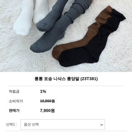
롱롱 포송 니삭스 롱양말 (23T381)
1%
적립금
소비자가
10,900원
7,900
원
판매가
선택1 :