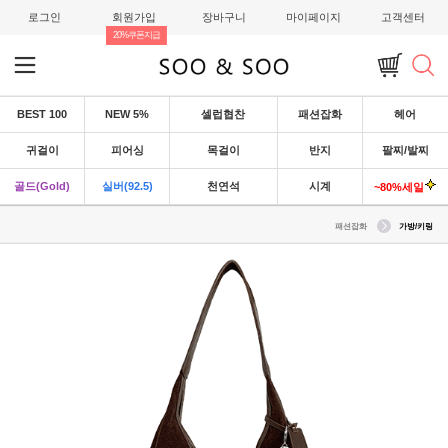
로그인
회원가입
장바구니
마이페이지
고객센터
20%쿠폰지급
BEST 100
NEW 5%
셀럽협찬
패션잡화
헤어
귀걸이
피어싱
목걸이
반지
팔찌/발찌
골드(Gold)
실버(92.5)
천연석
시계
~80%세일
패션잡화
가방/키링