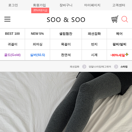
로그인
회원가입
장바구니
마이페이지
고객센터
20%쿠폰지급
BEST 100
NEW 5%
셀럽협찬
패션잡화
헤어
귀걸이
피어싱
목걸이
반지
팔찌/발찌
골드(Gold)
실버(92.5)
천연석
시계
~80%세일
패션잡화
양말/스타킹/레그워머
스타킹