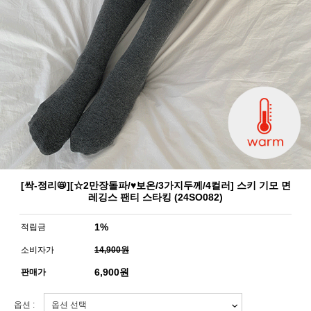
[싹-정리📛][☆2만장돌파/♥보온/3가지두께/4컬러] 스키 기모 면
레깅스 팬티 스타킹 (24SO082)
1%
적립금
소비자가
14,900원
6,900
원
판매가
옵션 :