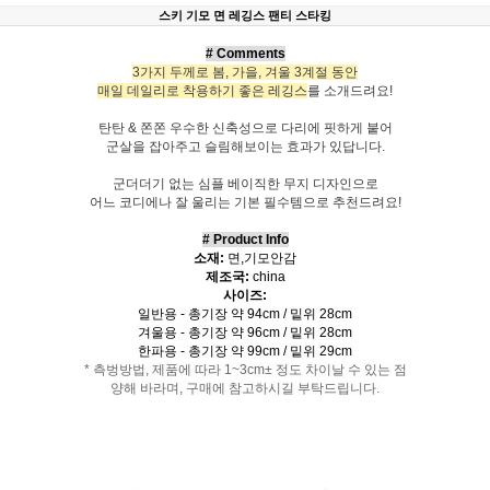
스키 기모 면 레깅스 팬티 스타킹
# Comments
3가지 두께로 봄, 가을, 겨울 3계절 동안
매일 데일리로 착용하기 좋은 레깅스
를 소개드려요!
탄탄 & 쫀쫀 우수한 신축성으로 다리에 핏하게 붙어
군살을 잡아주고 슬림해보이는 효과가 있답니다.
군더더기 없는 심플 베이직한 무지 디자인으로
어느 코디에나 잘 울리는 기본 필수템으로 추천드려요!
# Product Info
소재:
면,기모안감
제조국:
china
사이즈:
일반용 - 총기장 약 94cm / 밑위 28cm
겨울용 - 총기장 약 96cm / 밑위 28cm
한파용 - 총기장 약 99cm / 밑위 29cm
* 측벙방법, 제품에 따라 1~3cm± 정도 차이날 수 있는 점
양해 바라며, 구매에 참고하시길 부탁드립니다.