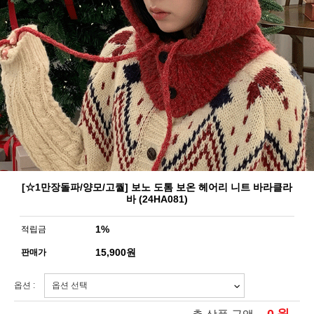
[☆1만장돌파/양모/고퀄] 보노 도톰 보온 헤어리 니트 바라클라
바 (24HA081)
1%
적립금
15,900
원
판매가
옵션 :