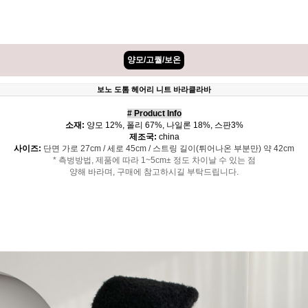
양모/고퀄/보온
보노 도톰 헤어리 니트 바라클라바
# Product Info
소재:
양모 12%, 폴리 67%, 나일론 18%, 스판3%
제조국:
china
사이즈:
단면 가로 27cm / 세로 45cm / 스트링 길이(튀어나온 부분만) 약 42cm
* 측벙방법, 제품에 따라 1~5cm± 정도 차이날 수 있는 점
양해 바라며, 구매에 참고하시길 부탁드립니다.