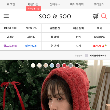
로그인
회원가입
장바구니
마이페이지
고객센터
20%쿠폰지급
BEST 100
NEW 5%
셀럽협찬
패션잡화
헤어
귀걸이
피어싱
목걸이
반지
팔찌/발찌
골드(Gold)
실버(92.5)
천연석
시계
~80%세일
패션잡화
바라클라바/귀마개