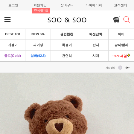
로그인
회원가입
장바구니
마이페이지
고객센터
20%쿠폰지급
BEST 100
NEW 5%
셀럽협찬
패션잡화
헤어
귀걸이
피어싱
목걸이
반지
팔찌/발찌
골드(Gold)
실버(92.5)
천연석
시계
~80%세일
패션잡화
기타