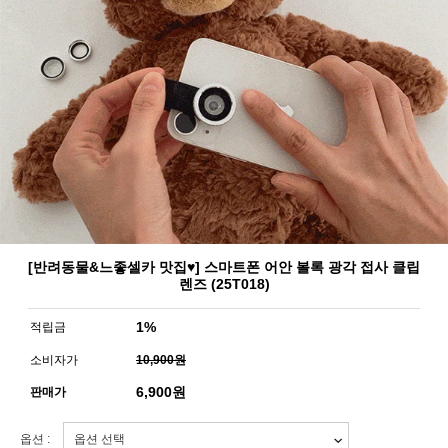
[반려동물&느좋셀카 맛집♥] 스마트폰 어안 볼록 광각 접사 클립
렌즈 (25T018)
1%
적립금
소비자가
10,900원
6,900
원
판매가
옵션 :