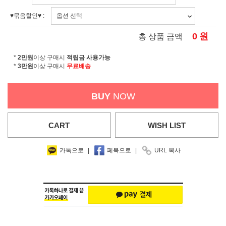
♥묶음할인♥ :
0
원
총 상품 금액
*
2만원
이상 구매시
적립금 사용가능
*
3만원
이상 구매시
무료배송
BUY
NOW
CART
WISH
LIST
카톡으로
|
페북으로
|
URL 복사