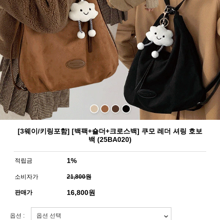
[3웨이/키링포함] [백팩+숄더+크로스백] 쿠모 레더 셔링 호보
백 (25BA020)
1%
적립금
소비자가
21,800원
16,800
원
판매가
옵션 :