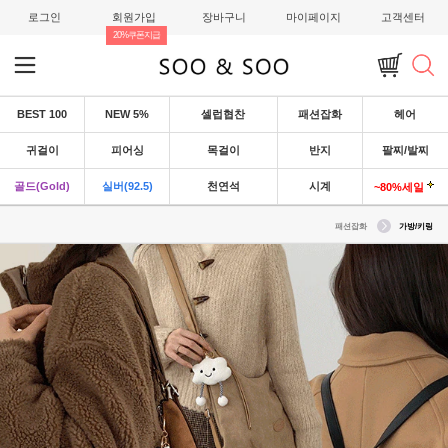
로그인
회원가입
장바구니
마이페이지
고객센터
20%쿠폰지급
BEST 100
NEW 5%
셀럽협찬
패션잡화
헤어
귀걸이
피어싱
목걸이
반지
팔찌/발찌
골드(Gold)
실버(92.5)
천연석
시계
~80%세일
패션잡화
가방/키링