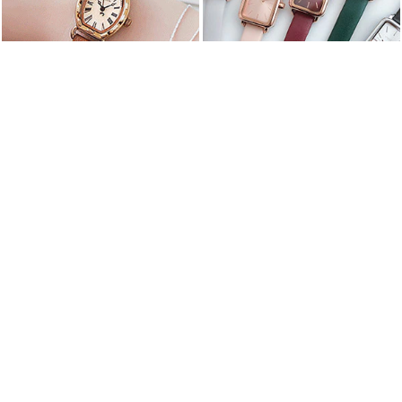
줄리오브 가죽시계 (20WJA544) [5color]
어쿠스틱 가죽 손목시계 (19WST559) [5color]
19,800원
29,000원