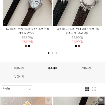
[고퀄리티] 에케 데일리 클래식 실버 손목
[고퀄리티/데일리] 엠마 클래식 실버 가죽
시계 (25W001)
손목 시계 (25W003)
29,900원
29,900원
24,900원
22,900원
메탈시계
|
가죽시계
|
커플시계
남성시계
|