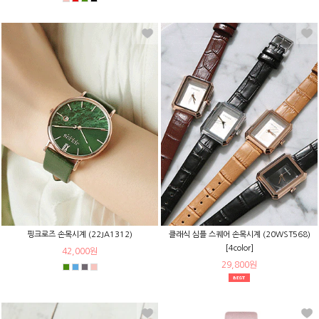
핑크로즈 손목시계 (22JA1312)
클래식 심플 스퀘어 손목시계 (20WST568)
[4color]
42,000원
29,800원