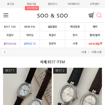
로그인
회원가입
장바구니
마이페이지
고객센터
20%쿠폰지급
BEST 100
NEW 5%
셀럽협찬
패션잡화
헤어
귀걸이
피어싱
목걸이
반지
팔찌/발찌
골드(Gold)
실버(92.5)
천연석
시계
~80%세일
시계
가죽시계
시계
BEST ITEM
BEST
1
BEST
2