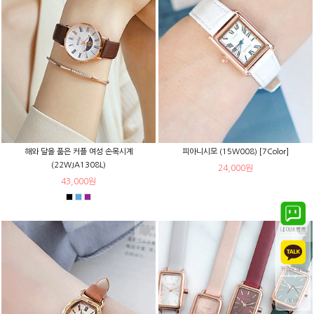
해와 달을 품은 커플 여성 손목시계
피아니시모 (15W008) [7Color]
(22WJA1308L)
24,000원
43,000원