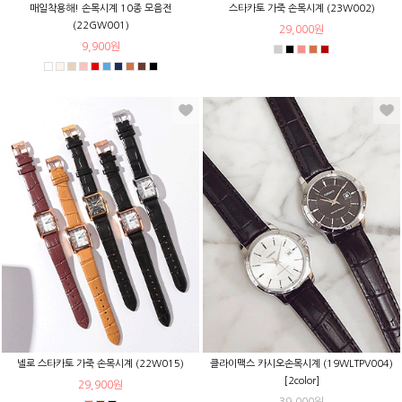
매일착용해! 손목시계 10종 모음전
스타카토 가죽 손목시계 (23W002)
(22GW001)
29,000원
9,900원
넬로 스타카토 가죽 손목시계 (22W015)
클라이맥스 카시오손목시계 (19WLTPV004)
[2color]
29,900원
39,000원