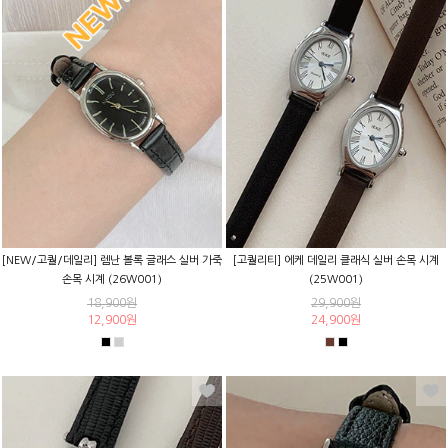
[NEW/고퀄/데일리] 렘난 볼록 글래스 실버 가죽
[고퀄리티] 에케 데일리 클래식 실버 손목 시계
손목 시계 (26W001)
(25W001)
18,900원
29,900원
12,900원
24,900원