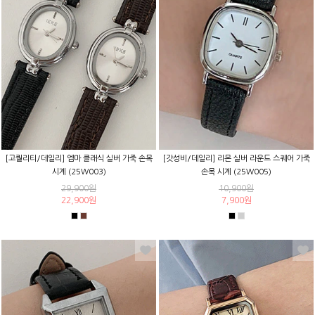
[고퀄리티/데일리] 엠마 클래식 실버 가죽 손목
[갓성비/데일리] 리몬 실버 라운드 스퀘어 가죽
시계 (25W003)
손목 시계 (25W005)
29,900원
10,900원
22,900원
7,900원