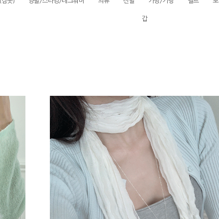
(잠옷)
양말/스타킹/레그워머
의류
신발
가방/키링
벨트
모
갑