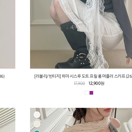
6)
[러블리/빈티지] 히마 시스루 도트 프릴 롱 머플러 스카프 (26
17,900
12,900원