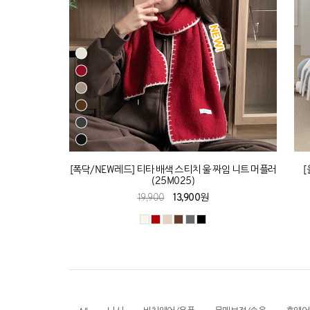
[폭닥/NEW레드] 티타 배색 스티치 울 짜임 니트 머플러
[
(25M025)
19,900
13,900원