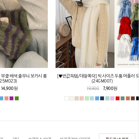
 부클 배색 줄무늬 보카시 롱
[♥반값득템/대왕폭닥] 빅 사이즈 두툼 머플러 
25M023)
(24GM007)
14,900원
19,900
7,900원