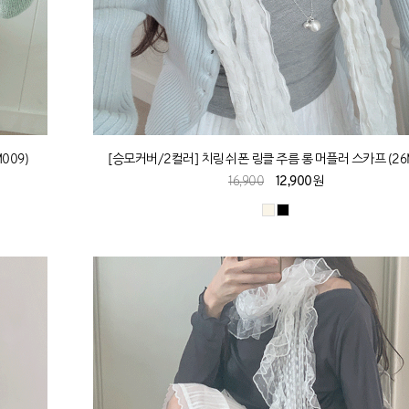
009)
[승모커버/2컬러] 치링 쉬폰 링클 주름 롱 머플러 스카프 (26
16,900
12,900원