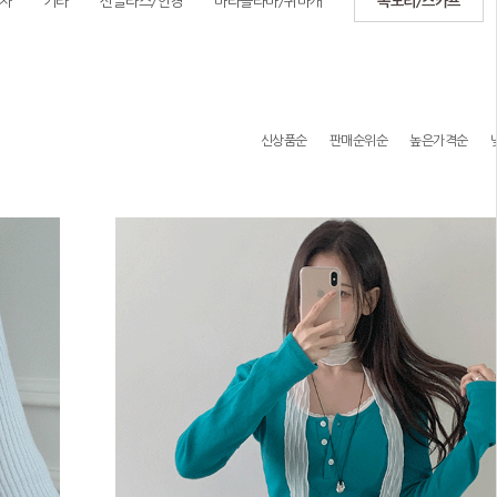
자
기타
선글라스/안경
바라클라바/귀마개
목도리/스카프
신상품순
판매순위순
높은가격순