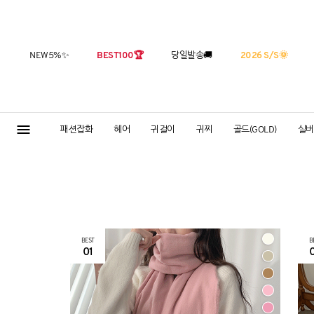
NEW5%
✨
BEST100
🏆
당일발송
🚚
2026 S/S
🌞
패션잡화
헤어
귀걸이
귀찌
골드(GOLD)
실버(
BEST
B
01