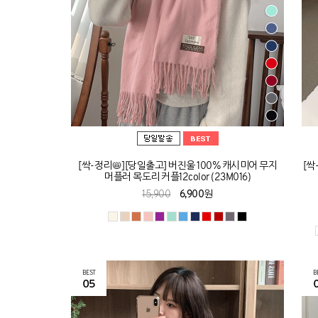
[싹-정리📛][당일출고] 버진울 100% 캐시미어 무지
[싹
머플러 목도리 커플12color (23M016)
15,900
6,900원
BEST
B
05