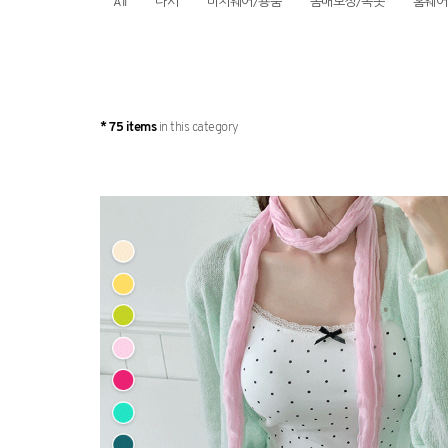
All
나시
비치웨어/용품
몸매보정/속옷
홈웨어
* 75 items
in this category