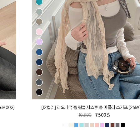
6M003)
[12컬러] 리오나 주름 링클 시스루 롱 머플러 스카프 (26M0
10,500
7,500원