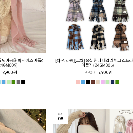
플 남여공용 빅 사이즈 머플러
[싹-정리📛][고퀄] 몽실 윈터 데일리 체크 스트
4GM009)
머플러 (24GM006)
12,900원
19,900
7,900원
BEST
08