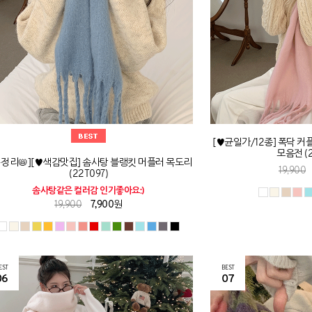
[♥균일가/12종] 폭닥 커
모음전 (2
-정리📛][♥색감맛집] 솜사탕 블랭킷 머플러 목도리
19,900
(22T097)
솜사탕같은 컬러감 인기좋아요:)
19,900
7,900원
EST
BEST
06
07