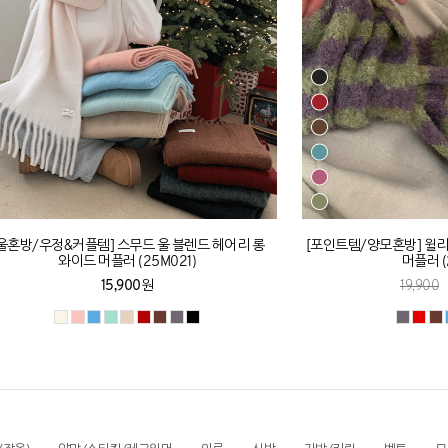
울혼방/우정&커플템] 스무드 울 블렌드 헤어리 롱
[포인트템/양모혼방] 윌리
와이드 머플러 (25M021)
머플러 (
15,900원
19,900