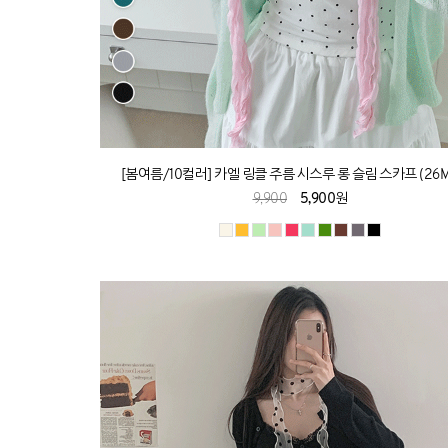
[봄여름/10컬러] 카엘 링클 주름 시스루 롱 슬림 스카프 (26M
9,900
5,900원