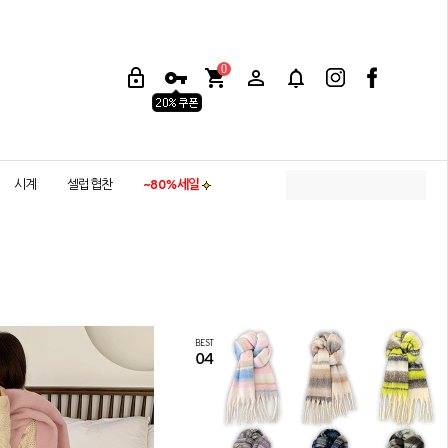
0
시계
셀럽협찬
~80%세일
BEST
04