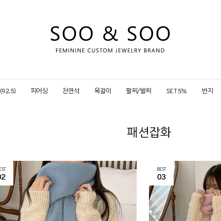
92.5)
피어싱
천연석
목걸이
팔찌/발찌
SET 5%
반지
패션잡화
EST
BEST
02
03