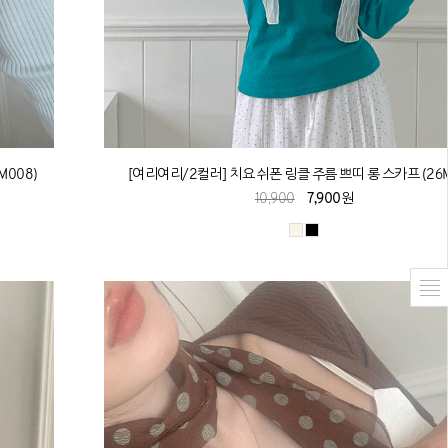
M008)
[여리여리/2컬러] 치요 쉬폰 링클 주름 쁘띠 롱 스카프 (26M
10,900
7,900원