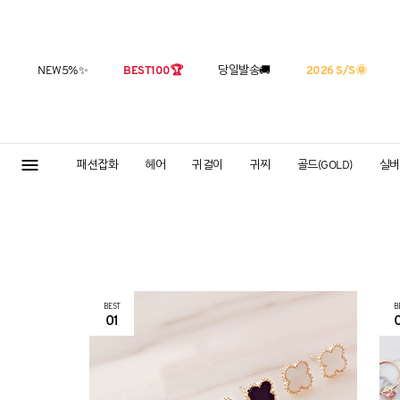
NEW5%
✨
BEST100
🏆
당일발송
🚚
2026 S/S
🌞
패션잡화
헤어
귀걸이
귀찌
골드(GOLD)
실버(
BEST
B
01