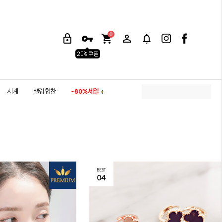
0
시계
셀럽협찬
~80%세일
BEST
04