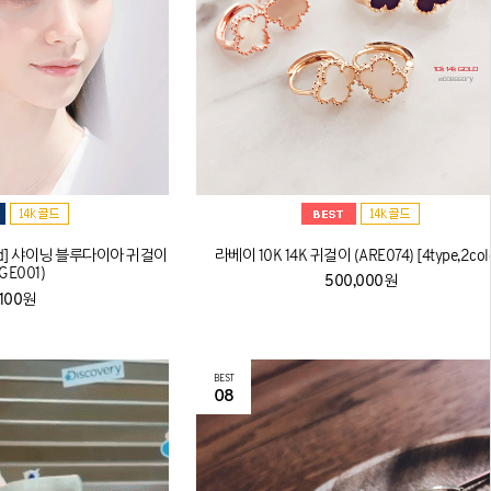
ld] 샤이닝 블루다이아 귀걸이
라베이 10K 14K 귀걸이 (ARE074) [4type,2col
GE001)
500,000원
,100원
BEST
08