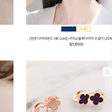
[천연 다이아몬드 14K Gold] 샤이닝 블루다이아 귀걸이 (20N
321,100원