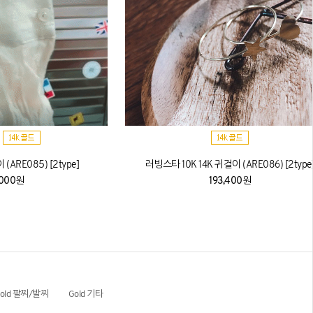
 (ARE085) [2type]
러빙스타 10K 14K 귀걸이 (ARE086) [2type
,000원
193,400원
old 팔찌/발찌
Gold 기타