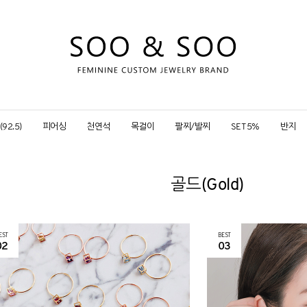
92.5)
피어싱
천연석
목걸이
팔찌/발찌
SET 5%
반지
골드(Gold)
EST
BEST
02
03