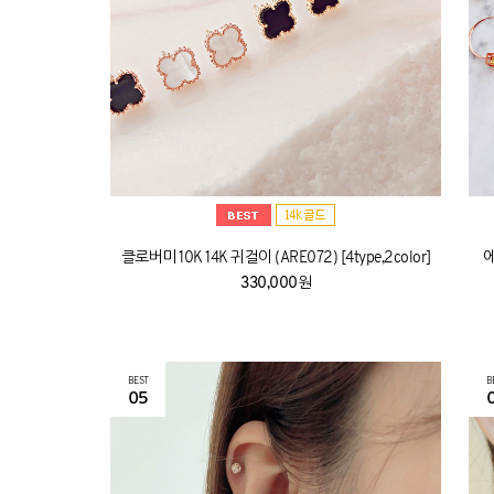
클로버미 10K 14K 귀걸이 (ARE072) [4type,2color]
에
330,000원
BEST
B
05