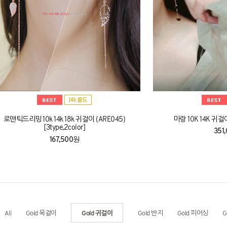
로맨틱드리밍 10k 14k 18k 귀걸이 (ARE045)
마랑 10K 14K 귀걸이
[3type,2color]
351
167,500원
All
Gold 목걸이
Gold 반지
Gold 피어싱
G
Gold 귀걸이