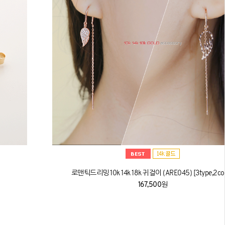
로맨틱드리밍 10k 14k 18k 귀걸이 (ARE045) [3type,2col
167,500원