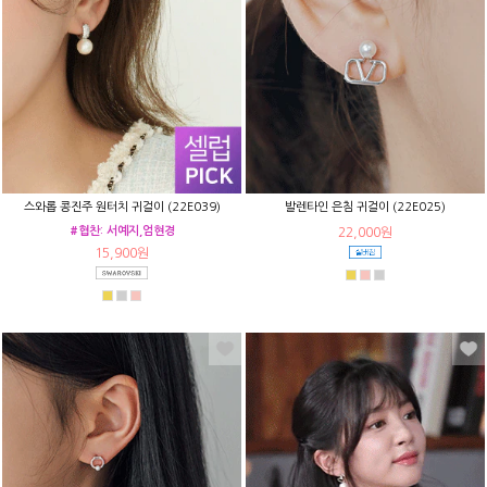
스와롭 콩진주 원터치 귀걸이 (22E039)
발렌타인 은침 귀걸이 (22E025)
#협찬: 서예지,엄현경
22,000원
15,900원