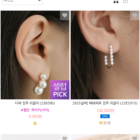
디퍼 진주 귀걸이 (23E095)
[925실버] 베네피트 진주 귀걸이 (22ES015)
#협찬 :하이키(서이)
108,000원
9,900원