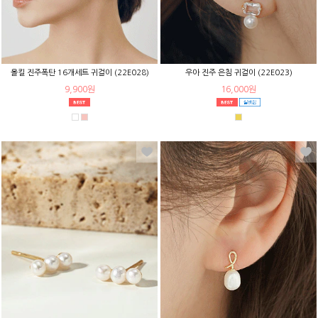
올킬 진주폭탄 16개세트 귀걸이 (22E028)
우아 진주 은침 귀걸이 (22E023)
9,900원
16,000원