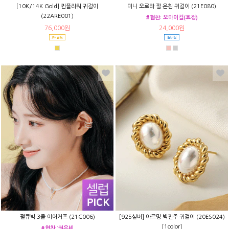
[10K/14K Gold] 퀸플라워 귀걸이
미니 오로라 펄 은침 귀걸이 (21E080)
(22ARE001)
#협찬: 오마이걸(효정)
76,000원
24,000원
펄큐빅 3줄 이어커프 (21C006)
[925실버] 아르망 빅진주 귀걸이 (20ES024)
[1color]
#협찬 :권은비