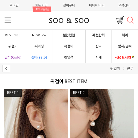
로그인
회원가입
장바구니
마이페이지
고객센터
20%쿠폰지급
BEST 100
NEW 5%
셀럽협찬
패션잡화
헤어
귀걸이
피어싱
목걸이
반지
팔찌/발찌
골드(Gold)
실버(92.5)
천연석
시계
~80%세일
귀걸이
진주
귀걸이
BEST ITEM
BEST
1
BEST
2