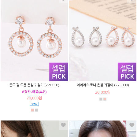
론드 펄 드롭 은침 귀걸이 (22E110)
아이리스 로나 은침 귀걸이 (22E098)
#협찬 :라붐(소연)
20,000원
20,000원