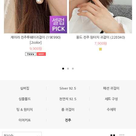
제이라 진주투웨이귀걸이 (19E990)
몽드 진주 원터치 귀걸이 (22E040)
[2color]
7,900원
9,900원
실버침
|
Silver 92.5
|
패션 귀걸이
심플볼드
|
천연석 92.5
|
세트 구성
링 & 원터치
|
롱 귀걸이
|
수제작
이어커프
|
진주
|