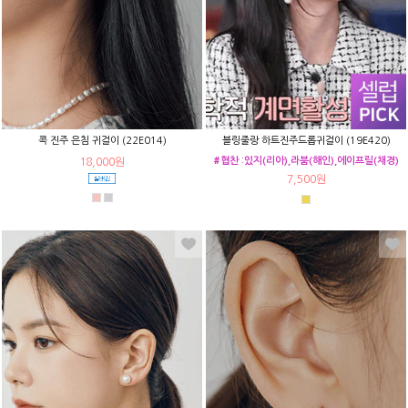
콕 진주 은침 귀걸이 (22E014)
블링줄랑 하트진주드롭귀걸이 (19E420)
#협찬 :있지(리아),라붐(해인),에이프릴(채경)
18,000원
7,500원