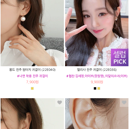
몽드 진주 원터치 귀걸이 (22E040)
엘리사 진주 귀걸이 (22E038)
#나연 착용 진주 귀걸이
#협찬:김세정,아이브(장원영),이달의소녀(이브)
7,900원
9,900원