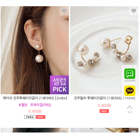
제이라 진주투웨이귀걸이 (19E990) [2color]
진주왈츠 투웨이귀걸이 (19E888) [1color]
#협찬 : 오마이걸(아린)
9,900원
9,900원